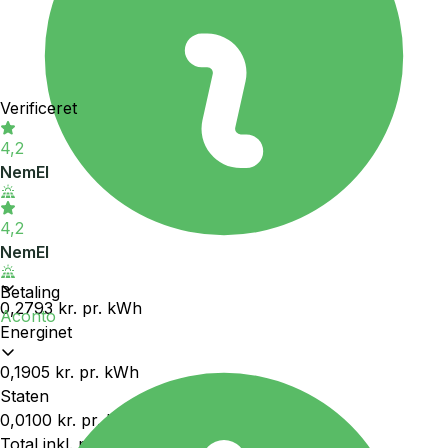
Verificeret
4,2
NemEl
4,2
NemEl
Betaling
0,2793 kr.
pr. kWh
Aconto
Energinet
0,1905 kr.
pr. kWh
Staten
0,0100 kr.
pr. kWh
Total inkl. moms