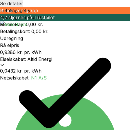
Se detaljer
Betalingsgebyrer
Brugervenlig app
Betalingsservice
4,2 stjerner på Trustpilot
:
0,00 kr.
MobilePay
:
0,00 kr.
Betalingskort
:
0,00 kr.
Udregning
Rå elpris
0,9386 kr.
pr. kWh
Elselskabet
:
Altid Energi
0,0432 kr.
pr. kWh
Netselskabet
:
N1 A/S