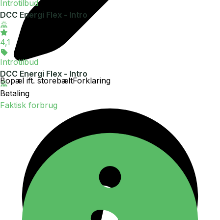
Introtilbud
DCC Energi Flex - Intro
4,1
Introtilbud
DCC Energi Flex - Intro
Bopæl ift. storebælt
Forklaring
Betaling
Faktisk forbrug