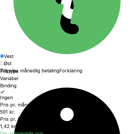
Vest
Øst
Tilbyder månedlig betaling
Forklaring
Pristype
Variabel
Binding
Ingen
Pris pr. måned
591 kr.
Pris pr. kWh
1,42 kr.
Din estimerede pris