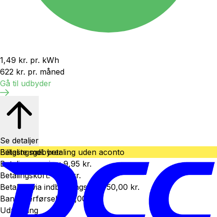
1,49 kr.
pr. kWh
622 kr.
pr. måned
Gå til udbyder
Se detaljer
Betalingsgebyrer
Billigste mdl. betaling uden aconto
Betalingsservice
:
9,95 kr.
Betalingskort
:
0,00 kr.
Betaling via indbetalingskort
:
50,00 kr.
Bankoverførsel
:
100,00 kr.
Udregning