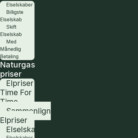
Elselskaber
Billigste
Elselskab
Skift
Elselskab
Med
Månedlig
Betaling
Naturgas
priser
Elpriser
Time For
Time
Sammenlign
Elpriser
Elselskaber
Elselskaber