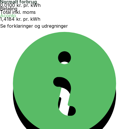
Normalt forbrug
0,0100 kr.
pr. kWh
Betaling
Total inkl. moms
Aconto
1,4184 kr.
pr. kWh
Se forklaringer og udregninger