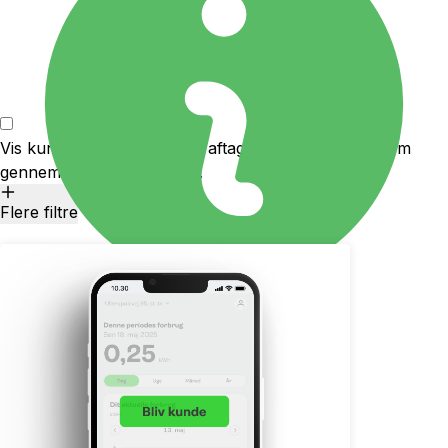
Vis kun udbydere som kan aftage produktion af strøm
gennem solceller eller lign.
Flere filtre
ANNONCE
1,42 kr.
pr. kWh
591 kr.
pr. måned
Gå til udbyder