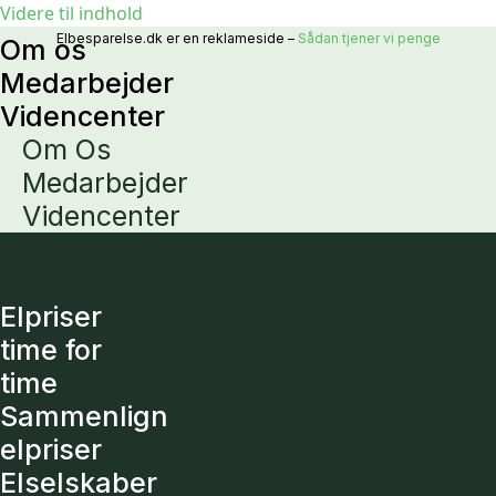
Videre til indhold
Elbesparelse.dk er en reklameside –
Sådan tjener vi penge
Om os
Medarbejder
Videncenter
Om Os
Medarbejder
Videncenter
Elpriser
time for
time
Sammenlign
elpriser
Elselskaber