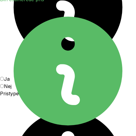
Ja
Nej
Pristype
Forstå pristyperne