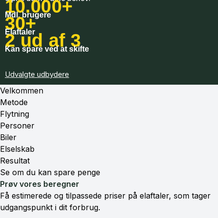
10.000+
Mdl. brugere
30+
Elaftaler
2 ud af 3
Kan spare ved at skifte
Udvalgte udbydere
Velkommen
Metode
Flytning
Personer
Biler
Elselskab
Resultat
Se om du kan spare penge
Prøv vores beregner
Få estimerede og tilpassede priser på elaftaler, som tager
udgangspunkt i dit forbrug.