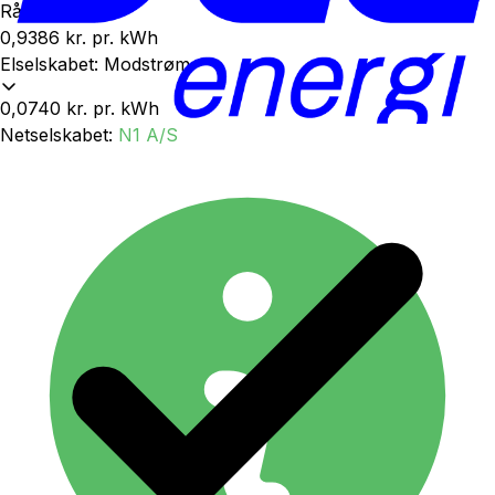
Rå elpris
0,9386 kr.
pr. kWh
Elselskabet
:
Modstrøm
0,0740 kr.
pr. kWh
Netselskabet
:
N1 A/S