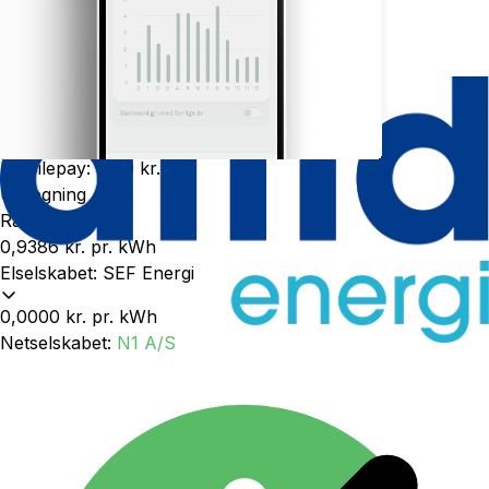
Se detaljer
Betalingsgebyrer
Betalingsservice
:
6,00 kr.
Indbetalingskort - Brev
:
49,00 kr.
Mobilepay
:
0,00 kr.
Udregning
Rå elpris
0,9386 kr.
pr. kWh
Elselskabet
:
SEF Energi
0,0000 kr.
pr. kWh
Netselskabet
:
N1 A/S