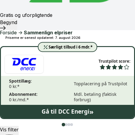
Gratis og uforpligtende
Begynd
Forside
->
Sammenlign elpriser
Priserne er senest opdateret: 7. august 2026
Særligt tilbud i 6 mdr.*
Trustpilot score:
Spottillæg
:
Topplacering på Trustpilot
0 kr.*
Abonnement
:
Mdl. betaling (faktisk
0 kr./md.*
forbrug)
»
Gå til DCC Energi
Vis filter