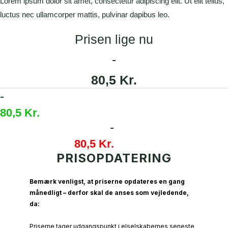
Lorem ipsum dolor sit amet, consectetur adipiscing elit. Ut elit tellus,
luctus nec ullamcorper mattis, pulvinar dapibus leo.
Prisen lige nu
-
80,5 Kr.
-
80,5 Kr.
-
80,5 Kr.
PRISOPDATERING
Bemærk venligst, at priserne opdateres en gang
månedligt – derfor skal de anses som vejledende,
da:
Priserne tager udgangspunkt i elselskabernes seneste