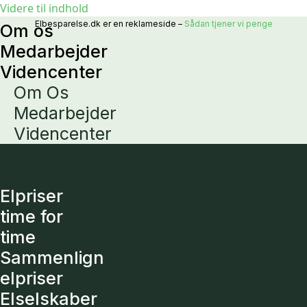
Videre til indhold
Elbesparelse.dk er en reklameside –
Sådan tjener vi penge
Om os
Medarbejder
Videncenter
Om Os
Medarbejder
Videncenter
Elpriser
time for
time
Sammenlign
elpriser
Elselskaber