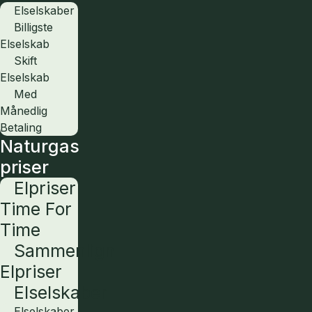
Elselskaber
Billigste
Elselskab
Skift
Elselskab
Med
Månedlig
Betaling
Naturgas
priser
Elpriser
Time For
Time
Sammenlign
Elpriser
Elselskaber
Elselskaber