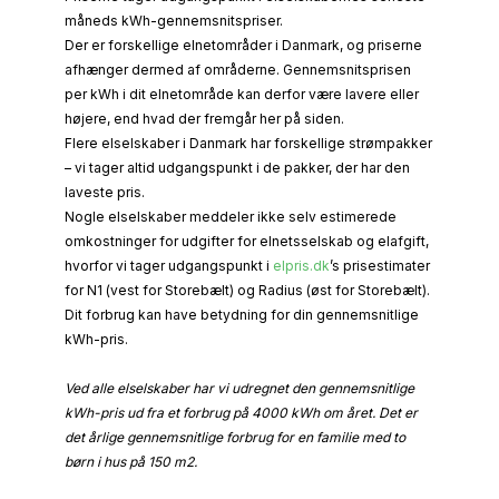
måneds kWh-gennemsnitspriser.
Der er forskellige elnetområder i Danmark, og priserne
afhænger dermed af områderne. Gennemsnitsprisen
per kWh i dit elnetområde kan derfor være lavere eller
højere, end hvad der fremgår her på siden.
Flere elselskaber i Danmark har forskellige strømpakker
– vi tager altid udgangspunkt i de pakker, der har den
laveste pris.
Nogle elselskaber meddeler ikke selv estimerede
omkostninger for udgifter for elnetsselskab og elafgift,
hvorfor vi tager udgangspunkt i
elpris.dk
’s prisestimater
for N1 (vest for Storebælt) og Radius (øst for Storebælt).
Dit forbrug kan have betydning for din gennemsnitlige
kWh-pris.
Ved alle elselskaber har vi udregnet den gennemsnitlige
kWh-pris ud fra et forbrug på 4000 kWh om året. Det er
det årlige gennemsnitlige forbrug for en familie med to
børn i hus på 150 m2.