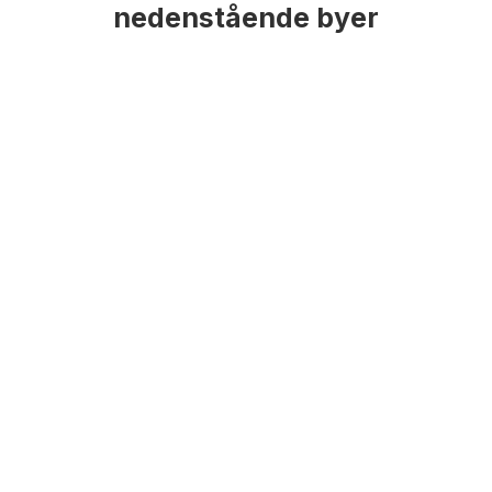
nedenstående byer
Elselskaber
Aarhus
Elselskaber
København