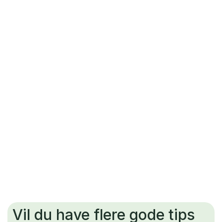
Elselskaber
Horsens
Elselskaber Esbjerg
Vil du have flere gode tips