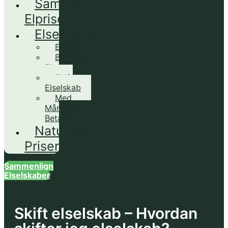
Sammenlign
Elpriser
Elselskaber
Elselskaber
Billigste
Elselskab
Skift
Elselskab
Med
Månedlig
Betaling
Naturgas
Priser
Sammenlign
Elselskaber
Skift elselskab – Hvordan