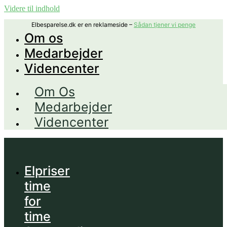
Videre til indhold
Elbesparelse.dk er en reklameside –
Sådan tjener vi penge
Om os
Medarbejder
Videncenter
Om Os
Medarbejder
Videncenter
Elpriser
time
for
time