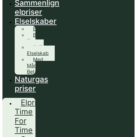
Sammenlign
elpriser
Elselskaber
Elselskaber
Billigste
Elselskab
Skift
Elselskab
Med
Månedlig
Betaling
Naturgas
priser
Elpriser
Time
For
Time