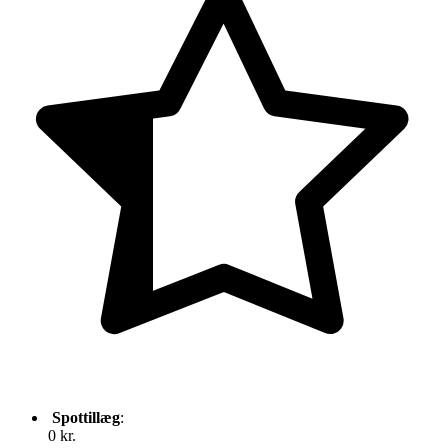
Spottillæg
:
0 kr.