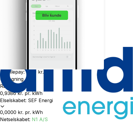
591 kr.
pr. måned
Gå til udbyder
Se detaljer
Betalingsgebyrer
Betalingsservice
:
6,00 kr.
Indbetalingskort - Brev
:
49,00 kr.
Mobilepay
:
0,00 kr.
Udregning
Rå elpris
0,9386 kr.
pr. kWh
Elselskabet
:
SEF Energi
0,0000 kr.
pr. kWh
Netselskabet
:
N1 A/S