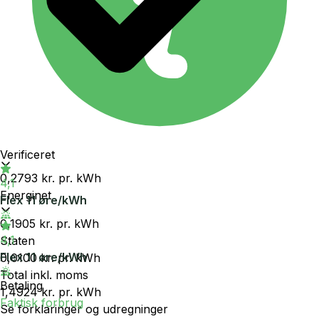
Verificeret
0,2793 kr.
pr. kWh
4,1
Energinet
Flex 11 øre/kWh
0,1905 kr.
pr. kWh
4,1
Staten
Flex 11 øre/kWh
0,0100 kr.
pr. kWh
Total inkl. moms
Betaling
1,4924 kr.
pr. kWh
Faktisk forbrug
Se forklaringer og udregninger