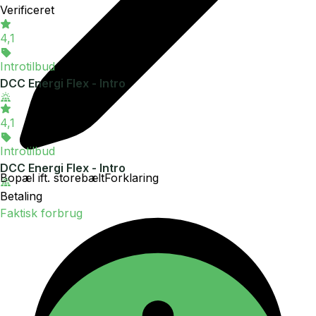
Verificeret
4,1
Introtilbud
DCC Energi Flex - Intro
4,1
Introtilbud
DCC Energi Flex - Intro
Bopæl ift. storebælt
Forklaring
Betaling
Faktisk forbrug