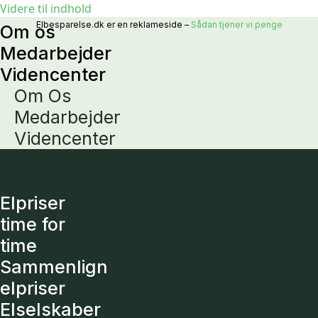
Videre til indhold
Elbesparelse.dk er en reklameside –
Sådan tjener vi penge
Om os
Medarbejder
Videncenter
Om Os
Medarbejder
Videncenter
Elpriser
time for
time
Sammenlign
elpriser
Elselskaber