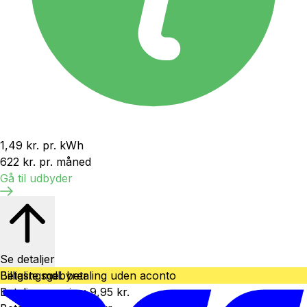
1,49 kr.
pr. kWh
622 kr.
pr. måned
Gå til udbyder
Se detaljer
Betalingsgebyrer
Billigste mdl. betaling uden aconto
Betalingsservice
:
9,95 kr.