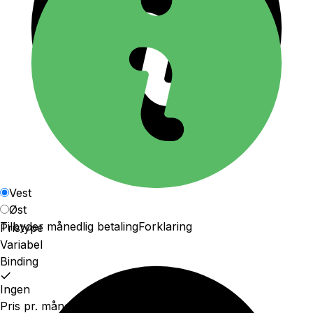
Vest
Øst
Tilbyder månedlig betaling
Forklaring
Pristype
Variabel
Binding
Ingen
Pris pr. måned