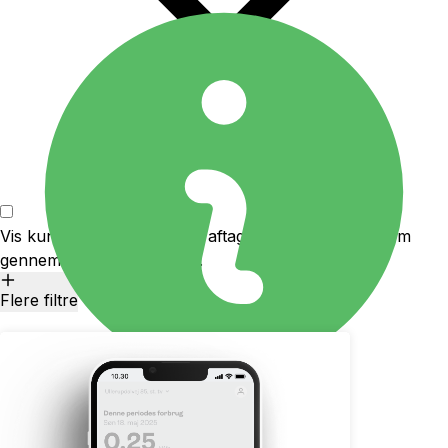
Vis kun udbydere som kan aftage produktion af strøm
gennem solceller eller lign.
Flere filtre
ANNONCE
1,42 kr.
pr. kWh