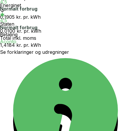
4,5
Energinet
Normalt forbrug
0,1905 kr.
pr. kWh
4,5
Staten
Normalt forbrug
0,0100 kr.
pr. kWh
Betaling
Total inkl. moms
Aconto
1,4184 kr.
pr. kWh
Se forklaringer og udregninger