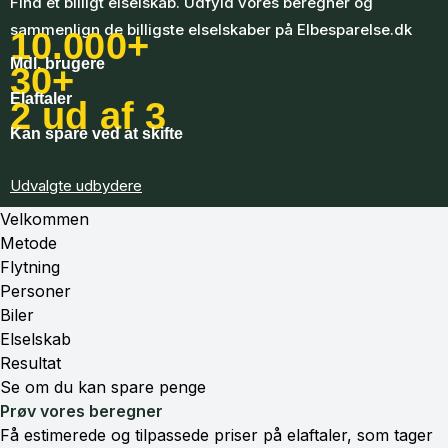
Find et billigt elselskab. Udfyld vores beregner og
sammenlign de billigste elselskaber på Elbesparelse.dk
10.000+
Mdl. brugere
30+
Elaftaler
2 ud af 3
Kan spare ved at skifte
Udvalgte udbydere
Velkommen
Metode
Flytning
Personer
Biler
Elselskab
Resultat
Se om du kan spare penge
Prøv vores beregner
Få estimerede og tilpassede priser på elaftaler, som tager