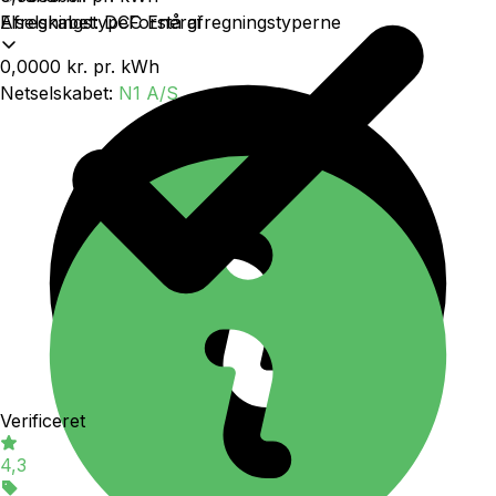
Afregningstype
Forstå afregningstyperne
Elselskabet
:
DCC Energi
0,0000 kr.
pr. kWh
Netselskabet
:
N1 A/S
Verificeret
4,3