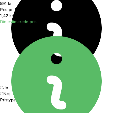
591 kr.
Pris pr. kWh
1,42 kr.
Din estimerede pris
Ja
Nej
Pristype
Forstå pristyperne