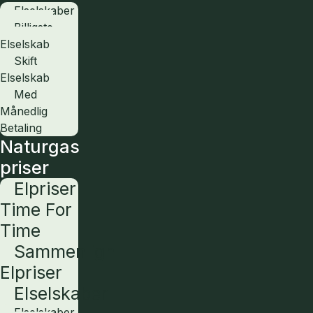
Elselskaber
Billigste
Elselskab
Skift
Elselskab
Med
Månedlig
Betaling
Naturgas
priser
Elpriser
Time For
Time
Sammenlign
Elpriser
Elselskaber
Elselskaber