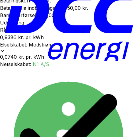
Betalingskort
:
0,00 kr.
Betaling via indbetalingskort
:
50,00 kr.
Bankoverførsel
:
100,00 kr.
Udregning
Rå elpris
0,9386 kr.
pr. kWh
Elselskabet
:
Modstrøm
0,0740 kr.
pr. kWh
Netselskabet
:
N1 A/S