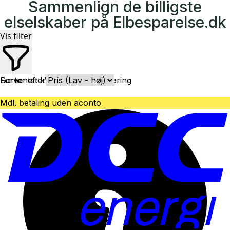
Sammenlign de billigste
elselskaber på Elbesparelse.dk
Vis filter
Forventet kWh-forbrug
Sorter efter
Forklaring
Mdl. betaling uden aconto