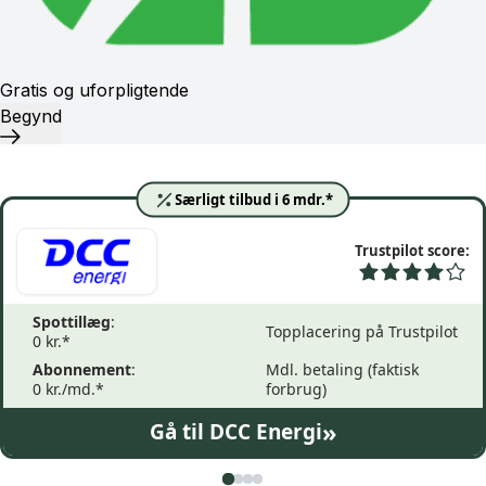
Gratis og uforpligtende
Begynd
Særligt tilbud i 6 mdr.*
Trustpilot score:
Spottillæg
:
Topplacering på Trustpilot
0 kr.*
Abonnement
:
Mdl. betaling (faktisk
0 kr./md.*
forbrug)
»
Gå til DCC Energi