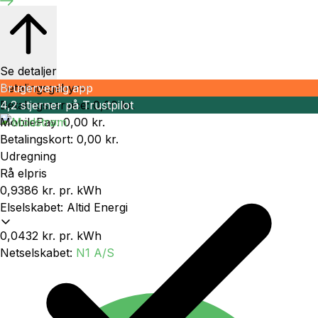
Se detaljer
Betalingsgebyrer
Brugervenlig app
Betalingsservice
4,2 stjerner på Trustpilot
:
0,00 kr.
MobilePay
:
0,00 kr.
Betalingskort
:
0,00 kr.
Udregning
Rå elpris
0,9386 kr.
pr. kWh
Elselskabet
:
Altid Energi
0,0432 kr.
pr. kWh
Netselskabet
:
N1 A/S