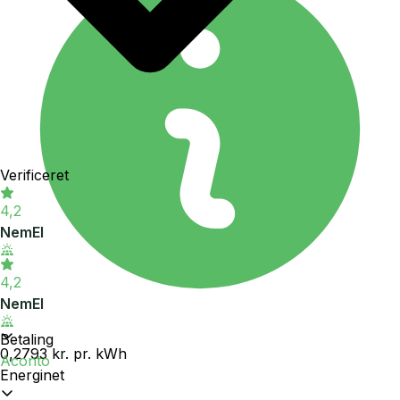
Verificeret
4,2
NemEl
4,2
NemEl
Betaling
0,2793 kr.
pr. kWh
Aconto
Energinet