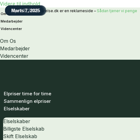
Videre til indhold
Juni 9, 2026
Juni 20, 2025
April 2, 2025
Marts 7, 2025
Elbesparelse.dk er en reklameside –
Sådan tjener vi penge
Om os
Medarbejder
Videncenter
Om Os
Medarbejder
Videncenter
Elpriser time for time
Sammenlign elpriser
Elselskaber
Elselskaber
Billigste Elselskab
Skift Elselskab