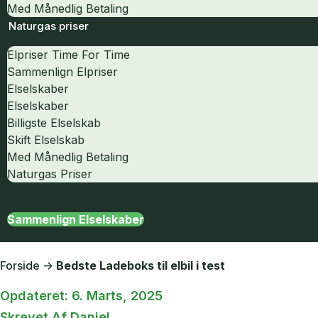
Med Månedlig Betaling
Naturgas priser
Elpriser Time For Time
Sammenlign Elpriser
Elselskaber
Elselskaber
Billigste Elselskab
Skift Elselskab
Med Månedlig Betaling
Naturgas Priser
Sammenlign Elselskaber
Forside
->
Bedste Ladeboks til elbil i test
Opdateret:
6. Marts, 2025
Skrevet Af
Daniel