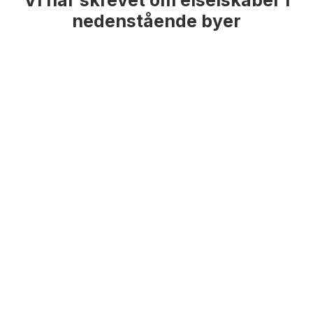
Vi har skrevet om elselskaber i
nedenstående byer
Elselskaber
Aarhus
Elselskaber
København