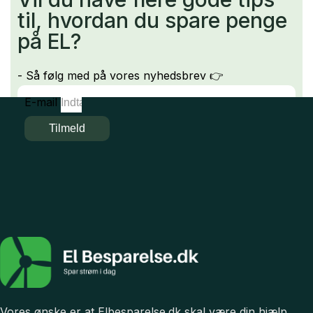
til, hvordan du spare penge
på EL?
- Så følg med på vores nyhedsbrev 👉
E-mail
Tilmeld
Vores ønske er at Elbesparelse.dk skal være din hjælp