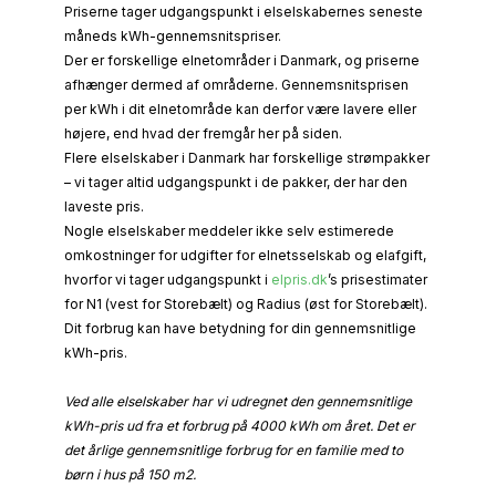
Priserne tager udgangspunkt i elselskabernes seneste
måneds kWh-gennemsnitspriser.
Der er forskellige elnetområder i Danmark, og priserne
afhænger dermed af områderne. Gennemsnitsprisen
per kWh i dit elnetområde kan derfor være lavere eller
højere, end hvad der fremgår her på siden.
Flere elselskaber i Danmark har forskellige strømpakker
– vi tager altid udgangspunkt i de pakker, der har den
laveste pris.
Nogle elselskaber meddeler ikke selv estimerede
omkostninger for udgifter for elnetsselskab og elafgift,
hvorfor vi tager udgangspunkt i
elpris.dk
’s prisestimater
for N1 (vest for Storebælt) og Radius (øst for Storebælt).
Dit forbrug kan have betydning for din gennemsnitlige
kWh-pris.
Ved alle elselskaber har vi udregnet den gennemsnitlige
kWh-pris ud fra et forbrug på 4000 kWh om året. Det er
det årlige gennemsnitlige forbrug for en familie med to
børn i hus på 150 m2.