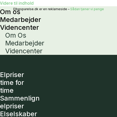
Videre til indhold
Elbesparelse.dk er en reklameside –
Sådan tjener vi penge
Om os
Medarbejder
Videncenter
Om Os
Medarbejder
Videncenter
Elpriser
time for
time
Sammenlign
elpriser
Elselskaber